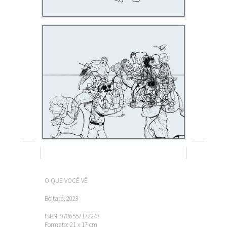
O QUE VOCÊ VÊ
Boitatá, 2023
ISBN: 9786557172247
Formato: 21 x 17 cm