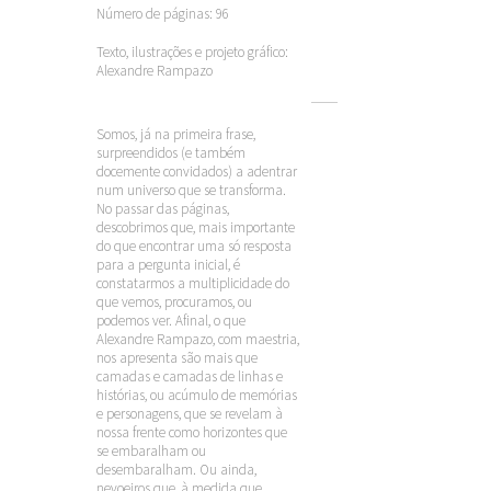
Número de páginas: 96
Texto, ilustrações e projeto gráfico:
Alexandre Rampazo
Somos, já na primeira frase,
surpreendidos (e também
docemente convidados) a adentrar
num universo que se transforma.
No passar das páginas,
descobrimos que, mais importante
do que encontrar uma só resposta
para a pergunta inicial, é
constatarmos a multiplicidade do
que vemos, procuramos, ou
podemos ver. Afinal, o que
Alexandre Rampazo, com maestria,
nos apresenta são mais que
camadas e camadas de linhas e
histórias, ou acúmulo de memórias
e personagens, que se revelam à
nossa frente como horizontes que
se embaralham ou
desembaralham. Ou ainda,
nevoeiros que, à medida que