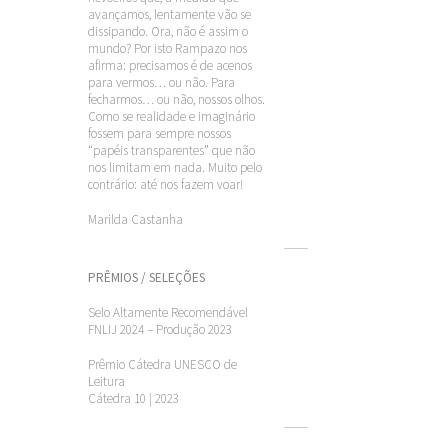
avançamos, lentamente vão se
dissipando. Ora, não é assim o
mundo? Por isto Rampazo nos
afirma: precisamos é de acenos
para vermos… ou não. Para
fecharmos… ou não, nossos olhos.
Como se realidade e imaginário
fossem para sempre nossos
“papéis transparentes” que não
nos limitam em nada. Muito pelo
contrário: até nos fazem voar!
Marilda Castanha
PRÊMIOS / SELEÇÕES
Selo Altamente Recomendável
FNLIJ 2024 – Produção 2023
Prêmio
Cátedra
UNESCO de
Leitura
Cátedra 10 | 2023