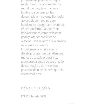
princesa que podia fazer o que
nenhuma outra princesinha no
mundo conseguia – manter a
lembrança de seus sonhos
desenhada em nuvens. Ela havia
aprendido com seu pai, um
bondoso rei, a pegar as nuvens do
céu e transformá-las nos mais
belos desenhos, como se fossem
pedaços de sonhos feitos de
algodão. Porém, certo dia, o amado
rei abandona o reino.
Inconformada, a princesinha
decide procurar seu pai além dos
muros do castelo e, para isso,
precisará da ajuda do seu dragão
de estimação e do misterioso
pescador de nuvens. Será que ela
encontrará o rei?
PRÊMIOS / SELEÇÕES
PNLD Literário 2018