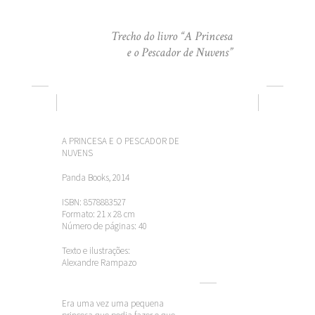
Trecho do livro “A Princesa
e o Pescador de Nuvens”
A PRINCESA E O PESCADOR DE
NUVENS
Panda Books, 2014
ISBN: 8578883527
Formato: 21 x 28 cm
Número de páginas: 40
Texto e ilustrações:
Alexandre Rampazo
Era uma vez uma pequena