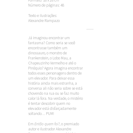
Formato: 18 x 28 cm
Número de páginas: 48
Texto e ilustrações:
Alexandre Rampazo
Já imaginou encontrar um
fantasma? Como seria se você
encontrasse também um
dinossauro, o monstro de
Frankenstein, o Lobo Mau, a
Chapeuzinho Vermelho e até o
Pinóquio? Agora imagina encontrar
todos esses personagens dentro de
um elevador. Para deixar essa
história ainda mais estranha, a
conversa ali não seria sobre se está
chovendo na rua ou se faz muito
calor lá fora. Na verdade, o mistério
é tentar descobrir quem no
elevador está disfarçadamente
soltando… PUM!
Em
Então quem foi?
, o premiado
autor e ilustrador Alexandre