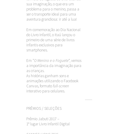
sua imaginação, o que era um
problema para o menino, passa a
ser o transporte ideal para uma
aventura grandiosa: ir até a lua!
Em comemoração ao Dia Nacional
do Livro Infantil, o Itaú lançou o
primeiro de uma série de livros
infantis exclusivos para
smartphones.
Em “
O Menino e o Foguete
“, vemos
a importância da imaginação para
as crianças.
As histórias ganham sons e
animações utilizando o Facebook
Canvas, formato
full-screen
interativo para celulares.
PRÊMIOS / SELEÇÕES
Prêmio Jabuti 2017 –
1º lugar Livro Infantil Digital