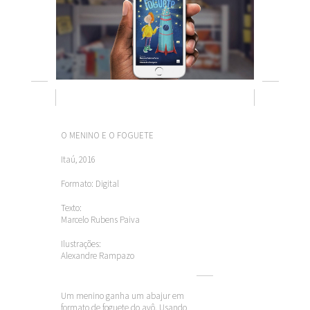
O MENINO E O FOGUETE
Itaú, 2016
Formato: Digital
Texto:
Marcelo Rubens Paiva
Ilustrações:
Alexandre Rampazo
Um menino ganha um abajur em
formato de foguete do avô. Usando