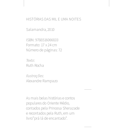
HISTÓRIAS DAS MIL E UMA NOITES
Salamandra, 2010
ISBN: 9788516066833
Formato: 17 x 24 cm
Número de páginas: 72
Texto
:
Ruth Rocha
Ilustrações
:
Alexandre Rampazo
As mais belas histórias e contos
populares do Oriente Médio,
contados pela Princesa Sherazade
e recontados pela Ruth, em um
livro”prá lá de encantado”.