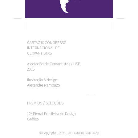
CARTAZ IX CONGRESSO
INTERNACIONAL DE
CERVANTISTAS
Asociación de Cervantistas / USP,
2015
Ilustração & design:
Alexandre Rampazo
PRÊMIOS / SELEÇÕES
12ª Bienal Brasileira de Design
Gráfico
© Copyright _ 2026 _ ALEXANDRE RAMPAZO